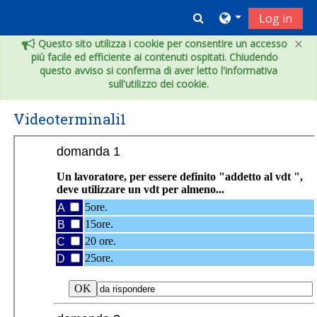
Skip to main content
Toggle search inpu
Log in
×
Questo sito utilizza i cookie per consentire un accesso
più facile ed efficiente ai contenuti ospitati. Chiudendo
questo avviso si conferma di aver letto l'informativa
sull'utilizzo dei cookie.
Videoterminali1