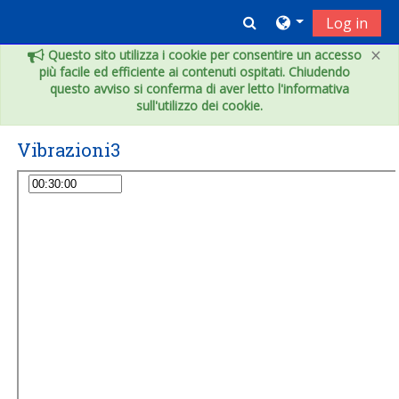
Vai al contenuto principale
Toggle search inpu
Log in
×
Questo sito utilizza i cookie per consentire un accesso
più facile ed efficiente ai contenuti ospitati. Chiudendo
questo avviso si conferma di aver letto l'informativa
sull'utilizzo dei cookie.
Vibrazioni3