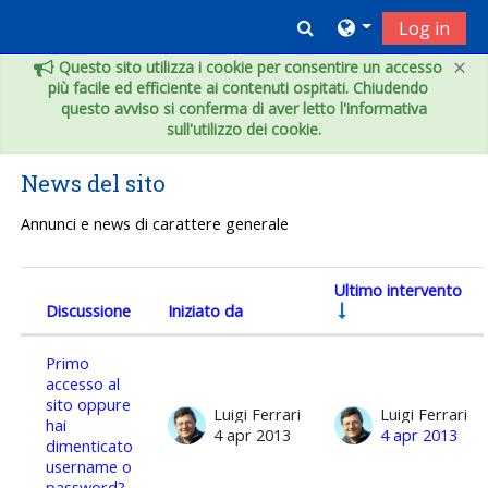
Vai al contenuto principale
Toggle search inpu
Log in
×
Questo sito utilizza i cookie per consentire un accesso
più facile ed efficiente ai contenuti ospitati. Chiudendo
questo avviso si conferma di aver letto l'informativa
sull'utilizzo dei cookie.
News del sito
Annunci e news di carattere generale
Ultimo intervento
Discussione
Iniziato da
Stato
Elenco delle discussioni. Visualizzazione
Primo
accesso al
sito oppure
Luigi Ferrari
Luigi Ferrari
hai
4 apr 2013
4 apr 2013
dimenticato
username o
password?