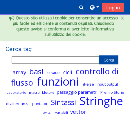
Vai al contenuto principale
Toggle search inpu
Log in
×
Questo sito utilizza i cookie per consentire un accesso
più facile ed efficiente ai contenuti ospitati. Chiudendo
questo avviso si conferma di aver letto l'informativa
sull'utilizzo dei cookie.
Cerca tag
Cerca tag
controllo di
basi
array
cicli
caratteri
funzioni
flusso
if-else
input output
passaggio parametri
Premio Storie
Laboratorio
macro
Motore
Stringhe
Sintassi
di alternanza
puntatori
vettori
switch
variabili