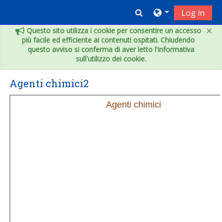
Vai al contenuto principale
Toggle search inpu
Log in
×
Questo sito utilizza i cookie per consentire un accesso
più facile ed efficiente ai contenuti ospitati. Chiudendo
questo avviso si conferma di aver letto l'informativa
sull'utilizzo dei cookie.
Agenti chimici2