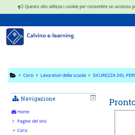
Vai al contenuto principale
Questo sito utilizza i cookie per consentire un accesso più
SICUREZ
SCOLAST
Corsi
Lavoratori della scuola
SICUREZZA DEL PE
Navigazione
Pront
Home
Pagine del sito
Corsi