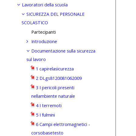
Lavoratori della scuola
SICUREZZA DEL PERSONALE
SCOLASTICO
Partecipanti
Introduzione
Documentazione sulla sicurezza
sul lavoro
1 capirelasicurezza
2 DLgs8120081062009
3 I pericoli presenti
nellambiente naturale
4 I terremoti
5 I fulmini
6 Campi elettromagnetici -
corsobasetesto