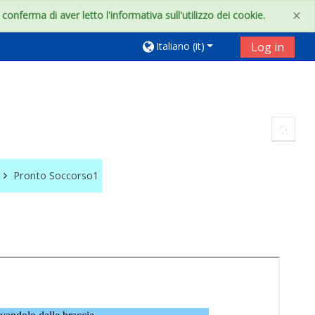
×
onferma di aver letto l'informativa sull'utilizzo dei cookie.
Italiano ‎(it)‎
Log in
Toggl
Pronto Soccorso1