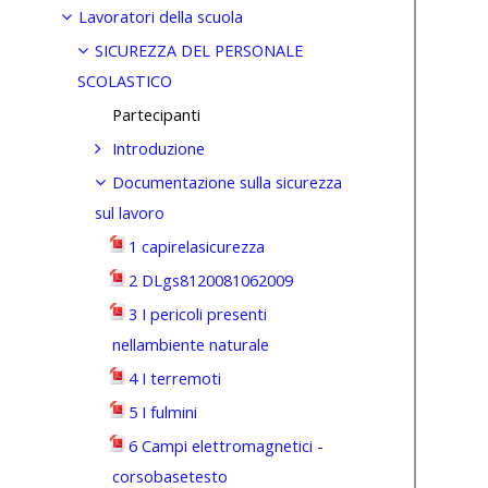
Lavoratori della scuola
SICUREZZA DEL PERSONALE
SCOLASTICO
Partecipanti
Introduzione
Documentazione sulla sicurezza
sul lavoro
1 capirelasicurezza
2 DLgs8120081062009
3 I pericoli presenti
nellambiente naturale
4 I terremoti
5 I fulmini
6 Campi elettromagnetici -
corsobasetesto