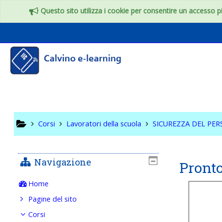
Vai al contenuto principale
Questo sito utilizza i cookie per consentire un accesso più
SICUREZ
SCOLAST
Corsi
Lavoratori della scuola
SICUREZZA DEL PE
Navigazione
Pront
Home
Pagine del sito
Corsi