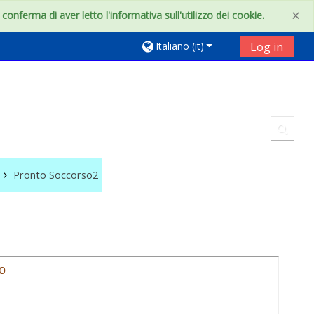
×
onferma di aver letto l'informativa sull'utilizzo dei cookie.
Italiano ‎(it)‎
Log in
Toggl
Pronto Soccorso2