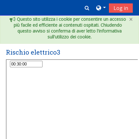
Vai al contenuto principale
Toggle search inpu
Log in
×
Questo sito utilizza i cookie per consentire un accesso
più facile ed efficiente ai contenuti ospitati. Chiudendo
questo avviso si conferma di aver letto l'informativa
sull'utilizzo dei cookie.
Rischio elettrico3