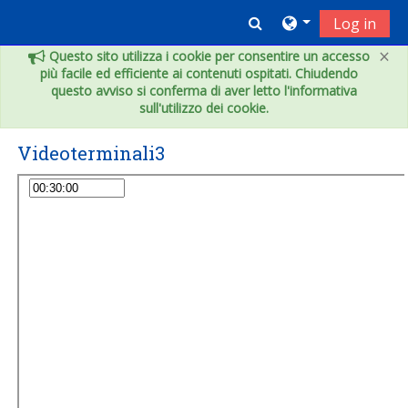
Vai al contenuto principale
Toggle search inpu
Log in
×
Questo sito utilizza i cookie per consentire un accesso
più facile ed efficiente ai contenuti ospitati. Chiudendo
questo avviso si conferma di aver letto l'informativa
sull'utilizzo dei cookie.
Videoterminali3