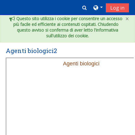
Vai al contenuto principale
Toggle search inpu
Log in
×
Questo sito utilizza i cookie per consentire un accesso
più facile ed efficiente ai contenuti ospitati. Chiudendo
questo avviso si conferma di aver letto l'informativa
sull'utilizzo dei cookie.
Agenti biologici2