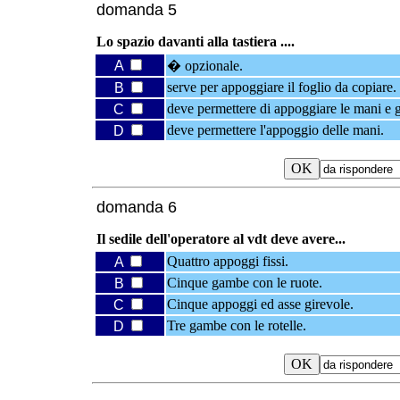
domanda 5
Lo spazio davanti alla tastiera ....
A
� opzionale.
serve per appoggiare il foglio da copiare.
B
deve permettere di appoggiare le mani e 
C
deve permettere l'appoggio delle mani.
D
domanda 6
Il sedile dell'operatore al vdt deve avere...
Quattro appoggi fissi.
A
Cinque gambe con le ruote.
B
Cinque appoggi ed asse girevole.
C
Tre gambe con le rotelle.
D