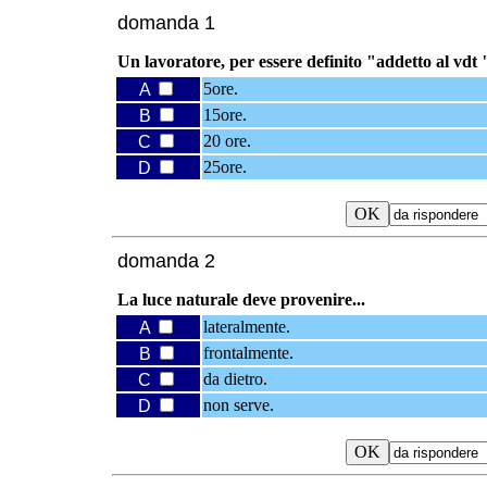
domanda 1
Un lavoratore, per essere definito "addetto al vdt "
5ore.
A
15ore.
B
20 ore.
C
25ore.
D
domanda 2
La luce naturale deve provenire...
lateralmente.
A
frontalmente.
B
da dietro.
C
non serve.
D