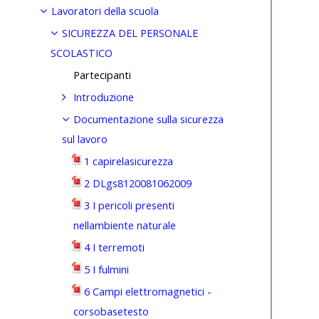
Lavoratori della scuola
SICUREZZA DEL PERSONALE
SCOLASTICO
Partecipanti
Introduzione
Documentazione sulla sicurezza
sul lavoro
1 capirelasicurezza
2 DLgs8120081062009
3 I pericoli presenti
nellambiente naturale
4 I terremoti
5 I fulmini
6 Campi elettromagnetici -
corsobasetesto