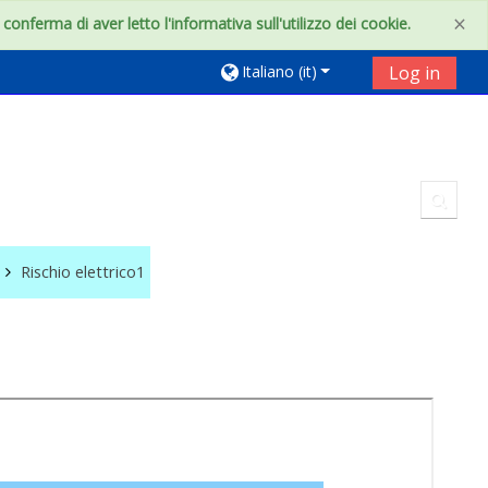
×
onferma di aver letto l'informativa sull'utilizzo dei cookie.
Italiano ‎(it)‎
Log in
Toggl
Rischio elettrico1