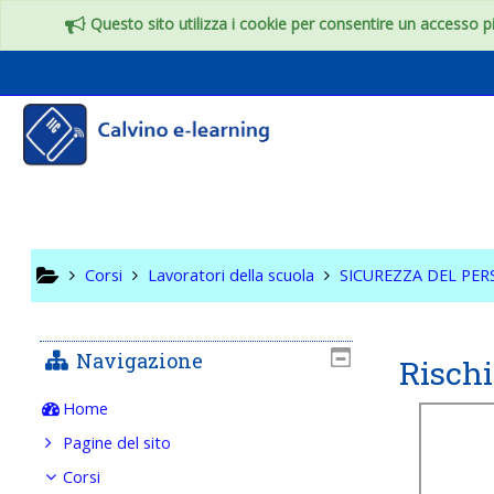
Vai al contenuto principale
Questo sito utilizza i cookie per consentire un accesso più
SICUREZ
SCOLAST
Corsi
Lavoratori della scuola
SICUREZZA DEL PE
Navigazione
Rischi
Home
Pagine del sito
Corsi