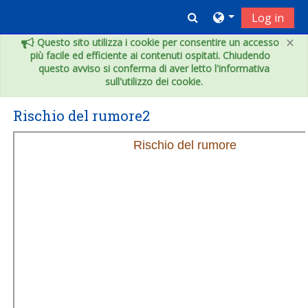
Vai al contenuto principale
Toggle search inpu
Log in
×
Questo sito utilizza i cookie per consentire un accesso
più facile ed efficiente ai contenuti ospitati. Chiudendo
questo avviso si conferma di aver letto l'informativa
sull'utilizzo dei cookie.
Rischio del rumore2