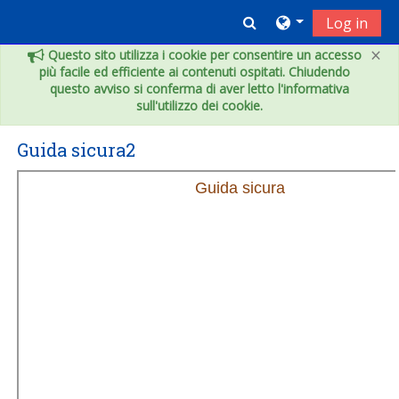
Vai al contenuto principale
Toggle search inpu
Log in
×
Questo sito utilizza i cookie per consentire un accesso
più facile ed efficiente ai contenuti ospitati. Chiudendo
questo avviso si conferma di aver letto l'informativa
sull'utilizzo dei cookie.
Guida sicura2