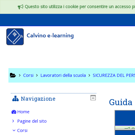
Vai al contenuto principale
Questo sito utilizza i cookie per consentire un accesso più
SICUREZ
SCOLAST
Corsi
Lavoratori della scuola
SICUREZZA DEL PE
Navigazione
Guida 
Home
Pagine del sito
Corsi