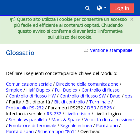
Vai al contenuto principale
Toggle search inpu
Log in
×
Questo sito utilizza i cookie per consentire un accesso
più facile ed efficiente ai contenuti ospitati. Chiudendo
questo avviso si conferma di aver letto l'informativa
sull'utilizzo dei cookie.
Versione stampabile
Glossario
Definire i seguenti concetti/parole-chiave del Modulo:
Comunicazione seriale
/
Direzione della comunicazione
/
Simplex
/
Half Duplex
/
Full Duplex
/
Controllo di flusso
/
Controllo di flusso HW
/
Controllo di flusso SW
/
Baud
/
bps
/ Parità / Bit di parità /
Bit di controllo
/
Terminale
/
Protocollo RS-232
/ Parametri RS232 /
DB9
/
DB25
/
Interfaccia seriale /
RS-232
/
Livello fisico
/ Livello logico
/
Seriale vs parallelo
/
Mark & Space
/
Velocità di trasmissione
/
Emulatore di terminale
/
Segnale in linea
/
Parità pari
/
Parità dispari
/
Schema tipo "8n1"
/ Overhead