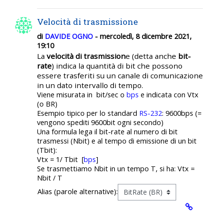
Velocità di trasmissione
di
DAVIDE OGNO
- mercoledì, 8 dicembre 2021,
19:10
La
velocità di trasmission
e
(detta anche
bit-
rate
) indica la quantità di bit che possono
essere trasferiti su un canale di comunicazione
in un dato intervallo di tempo.
Viene misurata in bit/sec o
bps
e indicata con Vtx
(o BR)
Esempio tipico per lo standard
RS-232
: 9600bps (=
vengono spediti 9600bit ogni secondo)
Una formula lega il bit-rate al numero di bit
trasmessi (Nbit) e al tempo di emissione di un bit
(Tbit):
Vtx = 1/ Tbit [
bps
]
Se trasmettiamo Nbit in un tempo T, si ha: Vtx =
Nbit / T
Alias (parole alternative):