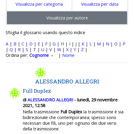
Visualizza per categoria
Visualizza per data
Visualizza per autore
Sfoglia il glossario usando questo indice
A
|
B
|
C
|
D
|
E
|
F
|
G
|
H
|
I
|
J
|
K
|
L
|
M
|
N
|
O
|
P
|
Q
|
R
|
S
|
T
|
U
|
V
|
W
|
X
|
Y
|
Z
|
Ordinato per Cognome crescente
Ordina per:
Cognome
|
Nome
ALESSANDRO ALLEGRI
Full Duplex
di
ALESSANDRO ALLEGRI
- lunedì, 29 novembre
2021, 12:58
Nella trasmissione
Full Duplex
la trasmissione è sia
bidirezionale che contemporanea; spesso sono
necessari due fili, uno per ognuno dei due versi
della trasmissione.