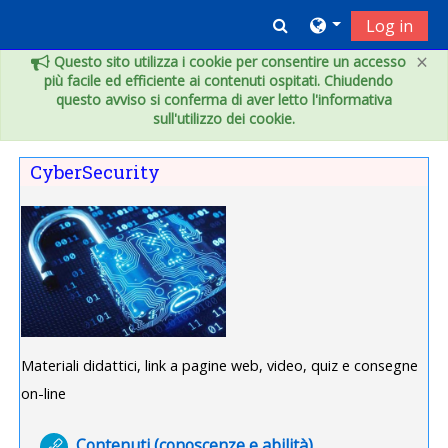
Vai al contenuto principale
Toggle search inpu
Log in
×
Questo sito utilizza i cookie per consentire un accesso
più facile ed efficiente ai contenuti ospitati. Chiudendo
questo avviso si conferma di aver letto l'informativa
sull'utilizzo dei cookie.
Indice degli argomenti
CyberSecurity
Materiali didattici, link a pagine web, video, quiz e consegne
on-line
URL
Contenuti (conoscenze e abilità)