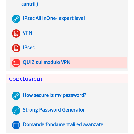
URL
cantrill)
URL
IPsec All inOne- expert level
File
VPN
File
IPsec
QUIZ sul modulo VPN
Conclusioni
URL
How secure is my password?
URL
Strong Password Generator
Pagina
Domande fondamentali ed avanzate