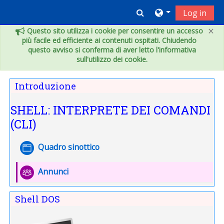
Vai al contenuto principale
Toggle search inpu
Log in
×
Questo sito utilizza i cookie per consentire un accesso
più facile ed efficiente ai contenuti ospitati. Chiudendo
questo avviso si conferma di aver letto l'informativa
sull'utilizzo dei cookie.
Indice degli argomenti
Introduzione
SHELL: INTERPRETE DEI COMANDI
(CLI)
Pagina
Quadro sinottico
Forum
Annunci
Shell DOS