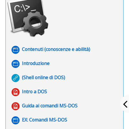
Pagina
Contenuti (conoscenze e abilità)
Pagina
Introduzione
URL
(Shell online di DOS)
URL
Intro a DOS
File
Guida ai comandi MS-DOS
Pagina
EX: Comandi MS-DOS