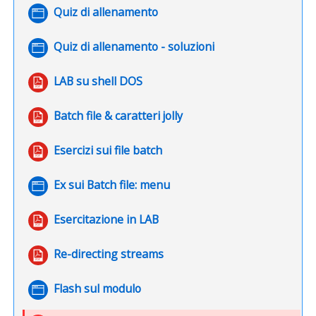
Pagina
Quiz di allenamento
Pagina
Quiz di allenamento - soluzioni
File
LAB su shell DOS
Batch file & caratteri jolly
Esercizi sui file batch
Pagina
Ex sui Batch file: menu
File
Esercitazione in LAB
File
Re-directing streams
Pagina
Flash sul modulo