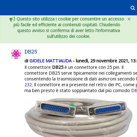
Vai al contenuto principale
×
Questo sito utilizza i cookie per consentire un accesso
più facile ed efficiente ai contenuti ospitati. Chiudendo
questo avviso si conferma di aver letto l'informativa
sull'utilizzo dei cookie.
DB25
di
GIOELE MATTIAUDA
- lunedì, 29 novembre 2021, 13
Il connettore
DB25
è un connettore con 25 pin. Il
connettore
DB25
serve tipicamente nei collegamenti ser
consentendo la trasmissione di dati asincroni secondo
232
. Il connettore era presente nel retro dei PC, come 
ma ben presto è stato soppiantato dal più comodo
D