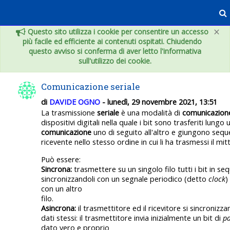
Vai al contenuto principale
×
Questo sito utilizza i cookie per consentire un accesso
più facile ed efficiente ai contenuti ospitati. Chiudendo
questo avviso si conferma di aver letto l'informativa
sull'utilizzo dei cookie.
Comunicazione seriale
di
DAVIDE OGNO
- lunedì, 29 novembre 2021, 13:51
La trasmissione
seriale
è una modalità di
comunicazion
dispositivi digitali nella quale i bit sono trasferiti lungo 
comunicazione
uno di seguito all'altro e giungono sequ
ricevente nello stesso ordine in cui li ha trasmessi il mit
Può essere:
Sincrona:
trasmettere su un singolo filo tutti i bit in se
sincronizzandoli con un segnale periodico (detto
clock
)
con un altro
filo.
Asincrona:
il trasmettitore ed il ricevitore si sincronizz
dati stessi: il trasmettitore invia inizialmente un bit di
pa
dato vero e proprio