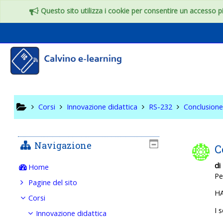
Vai al contenuto principale
Questo sito utilizza i cookie per consentire un accesso più
RS-232
Corsi
Innovazione didattica
RS-232
Conclusion
Navigazione
C
di
Home
Pe
Pagine del sito
H
Corsi
I 
Innovazione didattica