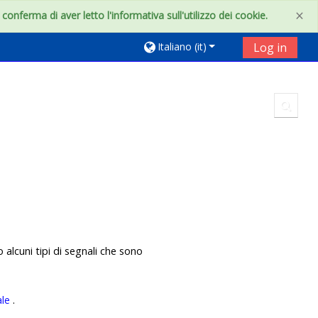
×
onferma di aver letto l'informativa sull'utilizzo dei cookie.
Italiano ‎(it)‎
Log in
Toggl
o alcuni tipi di segnali che sono
ale
.