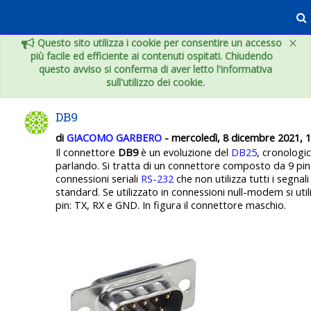
Vai al contenuto principale
×
Questo sito utilizza i cookie per consentire un accesso
più facile ed efficiente ai contenuti ospitati. Chiudendo
questo avviso si conferma di aver letto l'informativa
sull'utilizzo dei cookie.
DB9
di
GIACOMO GARBERO
- mercoledì, 8 dicembre 2021, 1
Il connettore
DB9
è un evoluzione del
DB25
, cronolog
parlando. Si tratta di un connettore composto da 9 pin
connessioni seriali
RS-232
che non utilizza tutti i segnali
standard. Se utilizzato in connessioni null-modem si uti
pin: TX, RX e GND. In figura il connettore maschio.