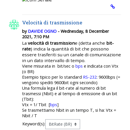
Velocità di trasmissione
by
DAVIDE OGNO
- Wednesday, 8 December
2021, 7:10 PM
La
velocità di trasmission
e
(detta anche
bit-
rate
) indica la quantità di bit che possono
essere trasferiti su un canale di comunicazione
in un dato intervallo di tempo.
Viene misurata in bit/sec o
bps
e indicata con Vtx
(o BR)
Esempio tipico per lo standard
RS-232
: 9600bps (=
vengono spediti 9600bit ogni secondo)
Una formula lega il bit-rate al numero di bit
trasmessi (Nbit) e al tempo di emissione di un bit
(Tbit):
Vtx = 1/ Tbit [
bps
]
Se trasmettiamo Nbit in un tempo T, si ha: Vtx =
Nbit / T
Keyword(s):