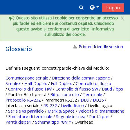
Skip to main content
Toggle search inpu
Log in
×
Questo sito utilizza i cookie per consentire un accesso
più facile ed efficiente ai contenuti ospitati. Chiudendo
questo avviso si conferma di aver letto l'informativa
sull'utilizzo dei cookie.
Printer-friendly version
Glossario
Definire i seguenti concetti/parole-chiave del Modulo:
Comunicazione seriale
/
Direzione della comunicazione
/
Simplex
/
Half Duplex
/
Full Duplex
/
Controllo di flusso
/
Controllo di flusso HW
/
Controllo di flusso SW
/
Baud
/
bps
/ Parità / Bit di parità /
Bit di controllo
/
Terminale
/
Protocollo RS-232
/ Parametri RS232 /
DB9
/
DB25
/
Interfaccia seriale /
RS-232
/
Livello fisico
/ Livello logico
/
Seriale vs parallelo
/
Mark & Space
/
Velocità di trasmissione
/
Emulatore di terminale
/
Segnale in linea
/
Parità pari
/
Parità dispari
/
Schema tipo "8n1"
/ Overhead