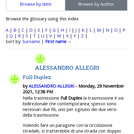
Browse by date
Browse by Author
Browse the glossary using this index
A
|
B
|
C
|
D
|
E
|
F
|
G
|
H
|
I
|
J
|
K
|
L
|
M
|
N
|
O
|
P
|
Q
|
R
|
S
|
T
|
U
|
V
|
W
|
X
|
Y
|
Z
|
Currently sorted First name ascending
Sort by:
Surname
|
First name
ALESSANDRO ALLEGRI
Full Duplex
by
ALESSANDRO ALLEGRI
- Monday, 29 November
2021, 12:58 PM
Nella trasmissione
Full Duplex
la trasmissione è sia
bidirezionale che contemporanea; spesso sono
necessari due fili, uno per ognuno dei due versi
della trasmissione.
Volendo fare un paragone con la circolazione
stradale, si tratterebbe di una strada con doppio