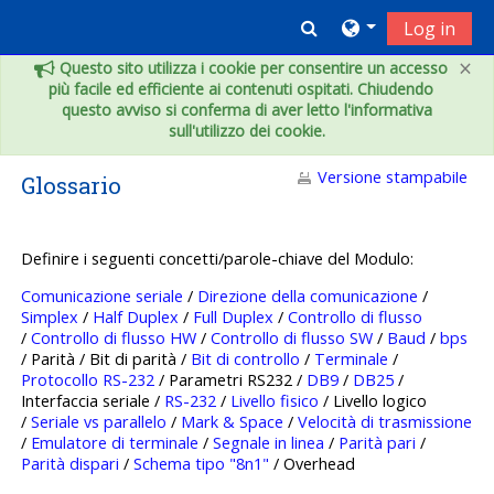
Vai al contenuto principale
Toggle search inpu
Log in
×
Questo sito utilizza i cookie per consentire un accesso
più facile ed efficiente ai contenuti ospitati. Chiudendo
questo avviso si conferma di aver letto l'informativa
sull'utilizzo dei cookie.
Versione stampabile
Glossario
Definire i seguenti concetti/parole-chiave del Modulo:
Comunicazione seriale
/
Direzione della comunicazione
/
Simplex
/
Half Duplex
/
Full Duplex
/
Controllo di flusso
/
Controllo di flusso HW
/
Controllo di flusso SW
/
Baud
/
bps
/ Parità / Bit di parità /
Bit di controllo
/
Terminale
/
Protocollo RS-232
/ Parametri RS232 /
DB9
/
DB25
/
Interfaccia seriale /
RS-232
/
Livello fisico
/ Livello logico
/
Seriale vs parallelo
/
Mark & Space
/
Velocità di trasmissione
/
Emulatore di terminale
/
Segnale in linea
/
Parità pari
/
Parità dispari
/
Schema tipo "8n1"
/ Overhead