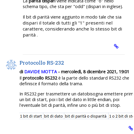
La
parità dispari
viene indicata come "o" nello
schema tipo, che sta per "odd" (dispari in inglese).
sia
Il bit di parità viene aggiunto in modo tale che
dispari
il totale di tutti gli "1" presenti nel
carattere, considerando anche lo stesso bit di
parità .
Protocollo RS-232
di
DAVIDE MOTTA
- mercoledì, 8 dicembre 2021, 19:01
Il
protocollo RS232
è la parte dello standard RS232 che
definisce il formato della trama.
In RS232 per trasmettere un datobisogna emettere prim
un bit di start, poi i bit del dato in little endian, poi
l'eventuale bit di parità, infine uno o più bit di stop.