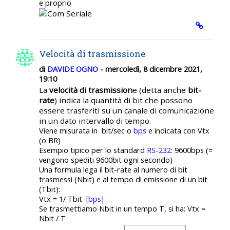
e proprio
Velocità di trasmissione
di
DAVIDE OGNO
- mercoledì, 8 dicembre 2021,
19:10
La
velocità di trasmission
e
(detta anche
bit-
rate
) indica la quantità di bit che possono
essere trasferiti su un canale di comunicazione
in un dato intervallo di tempo.
Viene misurata in bit/sec o
bps
e indicata con Vtx
(o BR)
Esempio tipico per lo standard
RS-232
: 9600bps (=
vengono spediti 9600bit ogni secondo)
Una formula lega il bit-rate al numero di bit
trasmessi (Nbit) e al tempo di emissione di un bit
(Tbit):
Vtx = 1/ Tbit [
bps
]
Se trasmettiamo Nbit in un tempo T, si ha: Vtx =
Nbit / T