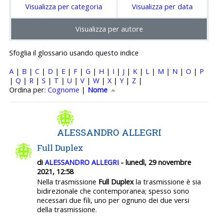
Visualizza per categoria
Visualizza per data
Visualizza per autore
Sfoglia il glossario usando questo indice
A
|
B
|
C
|
D
|
E
|
F
|
G
|
H
|
I
|
J
|
K
|
L
|
M
|
N
|
O
|
P
|
Q
|
R
|
S
|
T
|
U
|
V
|
W
|
X
|
Y
|
Z
|
Ordinato per Nome crescente
Ordina per:
Cognome
|
Nome
ALESSANDRO ALLEGRI
Full Duplex
di
ALESSANDRO ALLEGRI
- lunedì, 29 novembre
2021, 12:58
Nella trasmissione
Full Duplex
la trasmissione è sia
bidirezionale che contemporanea; spesso sono
necessari due fili, uno per ognuno dei due versi
della trasmissione.