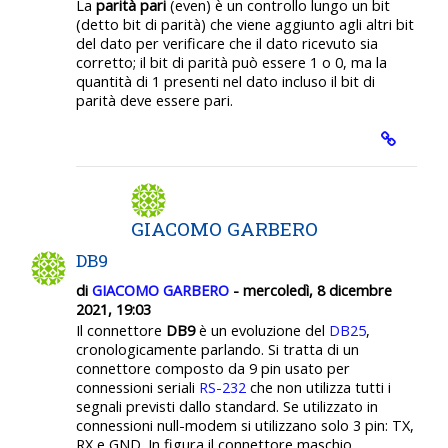
La
parità pari
(even) è un controllo lungo un bit
(detto bit di parità) che viene aggiunto agli altri bit
del dato per verificare che il dato ricevuto sia
corretto; il bit di parità può essere 1 o 0, ma la
quantità di 1 presenti nel dato incluso il bit di
parità deve essere pari.
GIACOMO GARBERO
DB9
di
GIACOMO GARBERO
- mercoledì, 8 dicembre
2021, 19:03
Il connettore
DB9
è un evoluzione del
DB25
,
cronologicamente parlando. Si tratta di un
connettore composto da 9 pin usato per
connessioni seriali
RS-232
che non utilizza tutti i
segnali previsti dallo standard. Se utilizzato in
connessioni null-modem si utilizzano solo 3 pin: TX,
RX e GND. In figura il connettore maschio.