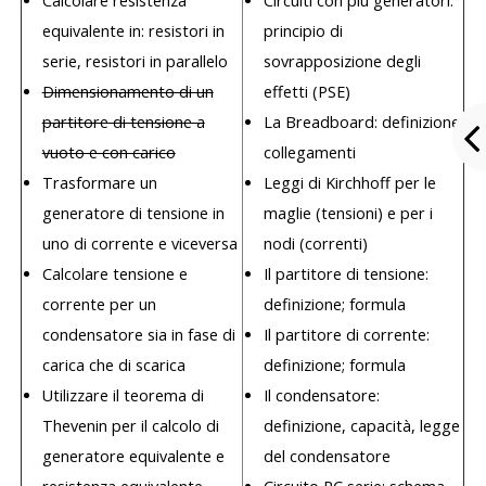
Calcolare resistenza
Circuiti con più generatori:
equivalente in: resistori in
principio di
serie, resistori in parallelo
sovrapposizione degli
Dimensionamento di un
effetti (PSE)
partitore di tensione a
La Breadboard: definizione;
vuoto e con carico
collegamenti
Trasformare un
Leggi di Kirchhoff per le
generatore di tensione in
maglie (tensioni) e per i
uno di corrente e viceversa
nodi (correnti)
Calcolare tensione e
Il partitore di tensione:
corrente per un
definizione; formula
condensatore sia in fase di
Il partitore di corrente:
carica che di scarica
definizione; formula
Utilizzare il teorema di
Il condensatore:
Thevenin per il calcolo di
definizione, capacità, legge
generatore equivalente e
del condensatore