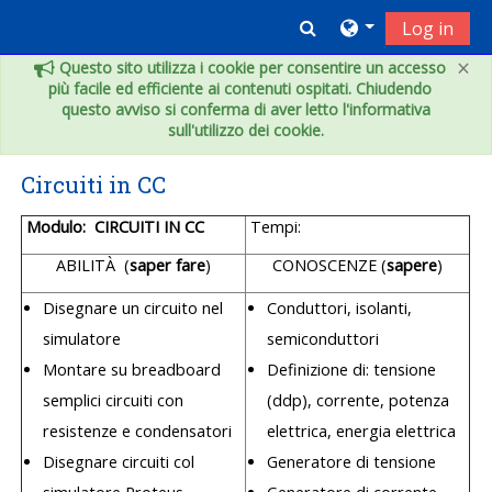
Vai al contenuto principale
Toggle search inpu
Log in
×
Questo sito utilizza i cookie per consentire un accesso
più facile ed efficiente ai contenuti ospitati. Chiudendo
questo avviso si conferma di aver letto l'informativa
sull'utilizzo dei cookie.
Circuiti in CC
Modulo: CIRCUITI IN CC
Tempi:
ABILITÀ (
saper fare
)
CONOSCENZE (
sapere
)
Disegnare un circuito nel
Conduttori, isolanti,
simulatore
semiconduttori
Montare su breadboard
Definizione di: tensione
semplici circuiti con
(ddp), corrente, potenza
resistenze e condensatori
elettrica, energia elettrica
Disegnare circuiti col
Generatore di tensione