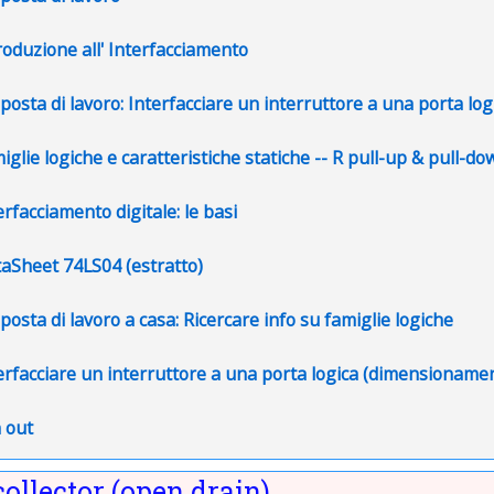
File
roduzione all' Interfacciamento
P
posta di lavoro: Interfacciare un interruttore a una porta log
U
iglie logiche e caratteristiche statiche -- R pull-up & pull-do
File
erfacciamento digitale: le basi
File
aSheet 74LS04 (estratto)
Pagina
posta di lavoro a casa: Ricercare info su famiglie logiche
erfacciare un interruttore a una porta logica (dimensioname
Pagina
 out
ollector (open drain)