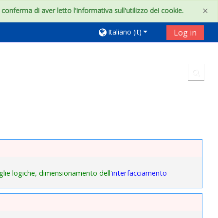
×
onferma di aver letto l'informativa sull'utilizzo dei cookie.
Italiano ‎(it)‎
Log in
Toggl
miglie logiche, dimensionamento dell'
interfacciamento