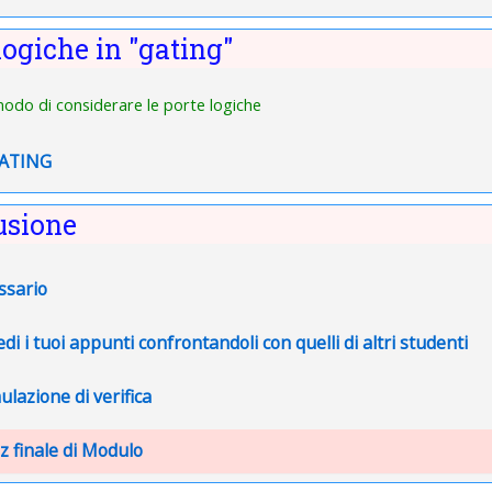
logiche in "gating"
odo di considerare le porte logiche
File
GATING
usione
ssario
URL
edi i tuoi appunti confrontandoli con quelli di altri studenti
File
ulazione di verifica
z finale di Modulo