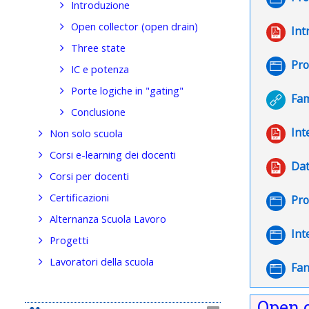
Introduzione
Open collector (open drain)
Int
Three state
Pro
IC e potenza
Porte logiche in "gating"
Fam
Conclusione
Int
Non solo scuola
Corsi e-learning dei docenti
Dat
Corsi per docenti
Certificazioni
Pro
Alternanza Scuola Lavoro
Int
Progetti
Lavoratori della scuola
Fan
Open c