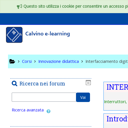
Vai al contenuto principale
Questo sito utilizza i cookie per consentire un accesso più
Interfac
Corsi
Innovazione didattica
Interfacciamento digit
Ricerca nei forum
Indice
INTE
Cerca
Vai
Interruttori,
Ricerca avanzata
Intro