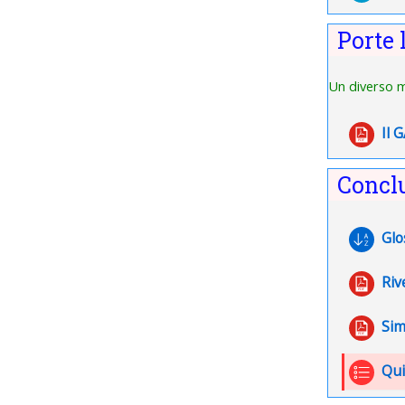
Porte 
Un diverso m
Il 
Concl
Glo
Riv
Sim
Qui