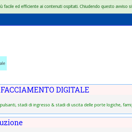
 facile ed efficiente ai contenuti ospitati. Chiudendo questo avviso si c
ciamento digitale
ale
 degli argomenti
RFACCIAMENTO DIGITALE
 pulsanti, stadi di ingresso & stadi di uscita delle porte logiche, fa
duzione