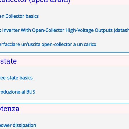
URL
n Collector basics
 Inverter With Open-Collector High-Voltage Outputs (datas
Pagina
erfacciare un'uscita open-collector a un carico
state
URL
ee-state basics
URL
roduzione al BUS
otenza
URL
power dissipation