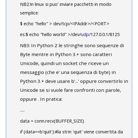
NB2:In linux si puo' inviare pacchetti in modo
semplice:
$ echo "hello" > dev/tcp/<IPAddr>/<PORT>
es:$ echo "hello world" >/dev/
udp
/127.0.0.1/8125
In Python 2 le stringhe sono sequenze di
NB3:
Byte mentre in Python 3.+ sono caratteri
Unicode, quindi un socket che riceve un
messaggio (che e' una sequenza di byte) in
Python 3.+ deve usare b'...' oppure convertirlo in
Unicode se si vuole fare confronti con parole,
oppure . In pratica:
.....
data = conn.recv(BUFFER_SIZE)
if (data==b'quit'):#la strin 'quit' viene convertita da