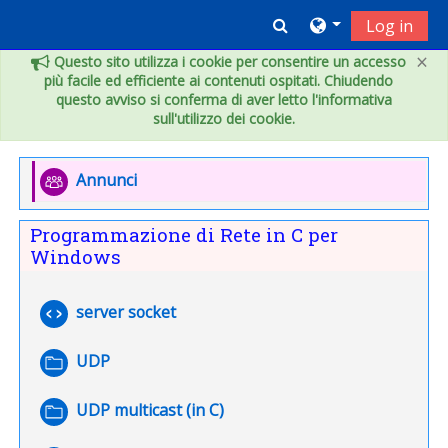
Vai al contenuto principale
Toggle search inpu
Log in
×
Questo sito utilizza i cookie per consentire un accesso
più facile ed efficiente ai contenuti ospitati. Chiudendo
questo avviso si conferma di aver letto l'informativa
sull'utilizzo dei cookie.
Indice degli argomenti
Introduzione
Forum
Annunci
Programmazione di Rete in C per
Windows
File
server socket
Cartella
UDP
Cartella
UDP multicast (in C)