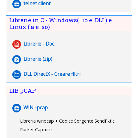
File
telnet client
Librerie in C - Windows(.lib e .DLL) e
Linux (.a e .so)
File
Librerie - Doc
File
Librerie (zip)
Cartella
DLL DirectX - Creare filtri
LIB pCAP
File
WIN -pcap
Libreria winpcap + Codice Sorgente SendPkt.c +
Packet Capture