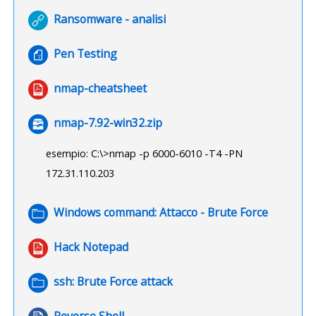
URL
Ransomware - analisi
File
Pen Testing
File
nmap-cheatsheet
File
nmap-7.92-win32.zip
esempio: C:\>nmap -p 6000-6010 -T4 -PN
172.31.110.203
Cartella
Windows command: Attacco - Brute Force
File
Hack Notepad
Cartella
ssh: Brute Force attack
File
Reverse Shell