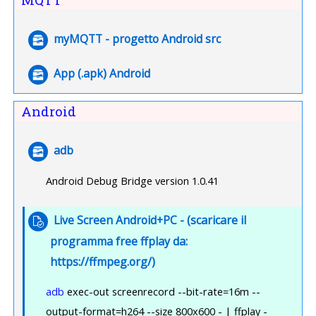
File
myMQTT - progetto Android src
File
App (.apk) Android
Android
File
adb
Android Debug Bridge version 1.0.41
Live Screen Android+PC - (scaricare il
programma free ffplay da:
Compito
https://ffmpeg.org/)
adb
exec-out screenrecord --bit-rate=16m --
output-format=h264 --size 800x600 - | ffplay -