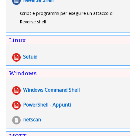
script e programmi per eseguire un attacco di
Reverse shell
Linux
File
Setuid
Windows
URL
Windows Command Shell
File
PowerShell - Appunti
File
netscan
MQTT