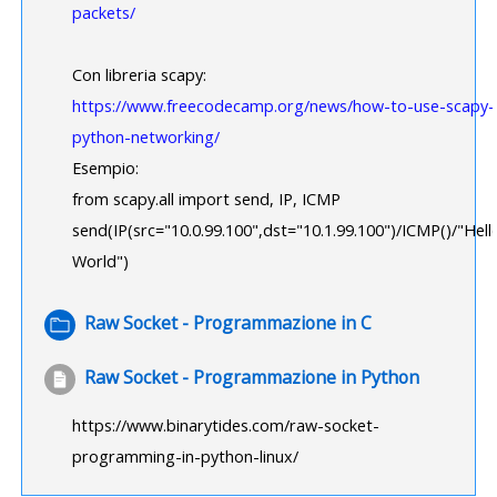
packets/
Con libreria scapy:
https://www.freecodecamp.org/news/how-to-use-scapy-
python-networking/
Esempio:
from scapy.all import send, IP, ICMP
send(IP(src="10.0.99.100",dst="10.1.99.100")/ICMP()/"Hell
World")
Cartella
Raw Socket - Programmazione in C
File
Raw Socket - Programmazione in Python
https://www.binarytides.com/raw-socket-
programming-in-python-linux/