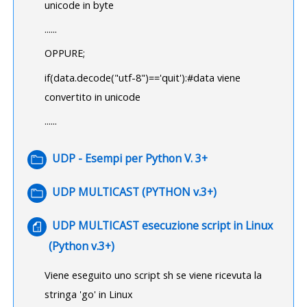
unicode in byte
......
OPPURE;
if(data.decode("utf-8")=='quit'):#data viene
convertito in unicode
......
Cartella
UDP - Esempi per Python V. 3+
Cartella
UDP MULTICAST (PYTHON v.3+)
UDP MULTICAST esecuzione script in Linux
File
(Python v.3+)
Viene eseguito uno script sh se viene ricevuta la
stringa 'go' in Linux