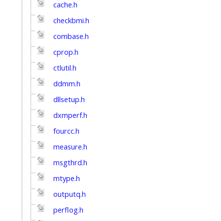
cache.h
checkbmi.h
combase.h
cprop.h
ctlutil.h
ddmm.h
dllsetup.h
dxmperf.h
fourcc.h
measure.h
msgthrd.h
mtype.h
outputq.h
perflog.h