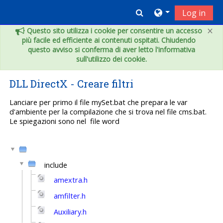
Vai al contenuto principale
Toggle search inpu
Log in
×
Questo sito utilizza i cookie per consentire un accesso
più facile ed efficiente ai contenuti ospitati. Chiudendo
questo avviso si conferma di aver letto l'informativa
sull'utilizzo dei cookie.
DLL DirectX - Creare filtri
Lanciare per primo il file mySet.bat che prepara le var
d'ambiente per la compilazione che si trova nel file cms.bat.
Le spiegazioni sono nel file word
include
amextra.h
amfilter.h
Auxiliary.h