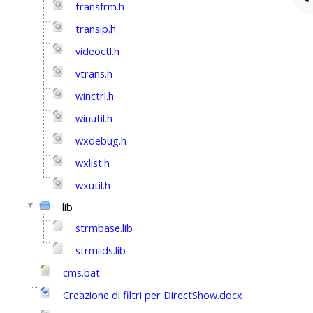
transfrm.h
transip.h
videoctl.h
vtrans.h
winctrl.h
winutil.h
wxdebug.h
wxlist.h
wxutil.h
lib
strmbase.lib
strmiids.lib
cms.bat
Creazione di filtri per DirectShow.docx