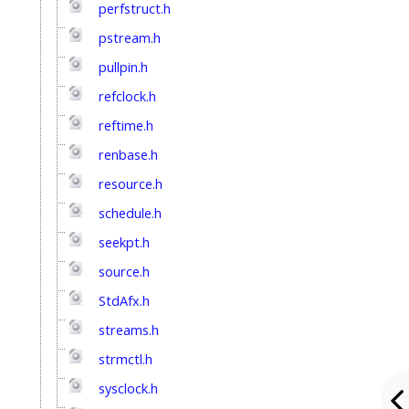
perfstruct.h
pstream.h
pullpin.h
refclock.h
reftime.h
renbase.h
resource.h
schedule.h
seekpt.h
source.h
StdAfx.h
streams.h
strmctl.h
sysclock.h