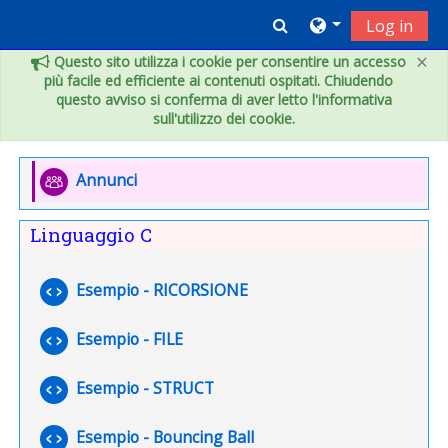
Vai al contenuto principale
Toggle search inpu
Log in
×
Questo sito utilizza i cookie per consentire un accesso
più facile ed efficiente ai contenuti ospitati. Chiudendo
questo avviso si conferma di aver letto l'informativa
sull'utilizzo dei cookie.
Indice degli argomenti
Introduzione
Forum
Annunci
Linguaggio C
File
Esempio - RICORSIONE
Esempio - FILE
File
Esempio - STRUCT
File
Esempio - Bouncing Ball