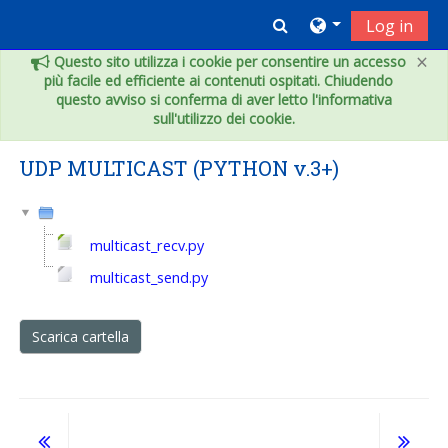
Vai al contenuto principale
Toggle search inpu
Log in
×
Questo sito utilizza i cookie per consentire un accesso
più facile ed efficiente ai contenuti ospitati. Chiudendo
questo avviso si conferma di aver letto l'informativa
sull'utilizzo dei cookie.
UDP MULTICAST (PYTHON v.3+)
multicast_recv.py
multicast_send.py
Scarica cartella