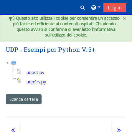
Vai al contenuto principale
Toggle search inpu
Log in
×
Questo sito utilizza i cookie per consentire un accesso
più facile ed efficiente ai contenuti ospitati. Chiudendo
questo avviso si conferma di aver letto l'informativa
sull'utilizzo dei cookie.
UDP - Esempi per Python V. 3+
udpCli.py
udpSrv.py
Scarica cartella