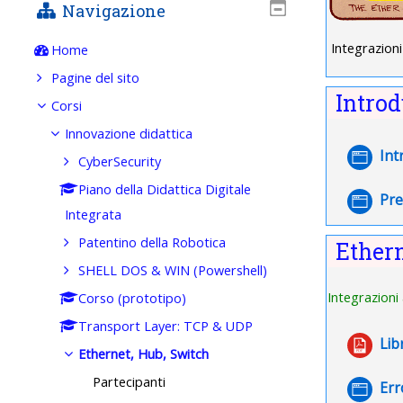
Navigazione
Integrazioni
Home
Pagine del sito
Intro
Corsi
Innovazione didattica
Int
CyberSecurity
Piano della Didattica Digitale
Pre
Integrata
Patentino della Robotica
Ether
SHELL DOS & WIN (Powershell)
Integrazioni
Corso (prototipo)
Transport Layer: TCP & UDP
Lib
Ethernet, Hub, Switch
Partecipanti
Err