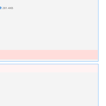
e
281.4KB