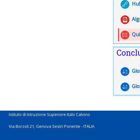
Hub
Alg
Qui
Concl
Glo
Glo
Istituto di Istruzione Superiore Italo Calvino
Via Borzoli 21, Genova Sestri Ponente - ITALIA