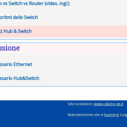
URL
 vs Switch vs Router (video, ingl.)
File
oritmi dello Switch
z Hub & Switch
usione
ssario Ethernet
ssario Hub&Switch
Sito scolastico:
www.calvino.ge.it
Manutenzione sito e-
learning
: Lui