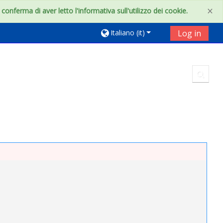
×
onferma di aver letto l'informativa sull'utilizzo dei cookie.
Italiano ‎(it)‎
Log in
Toggl