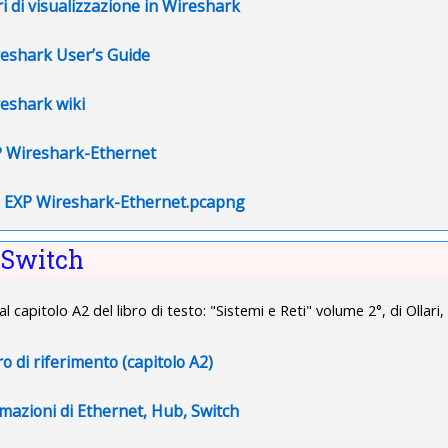
File
tri di visualizzazione in Wireshark
URL
eshark User’s Guide
URL
eshark wiki
File
 Wireshark-Ethernet
File
EXP Wireshark-Ethernet.pcapng
 Switch
 al
capitolo A2 del l
ibro di testo: "Sistemi e Reti" volume 2°, di Ollari, 
File
ro di riferimento (capitolo A2)
URL
mazioni di Ethernet, Hub, Switch