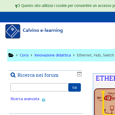
Vai al contenuto principale
Questo sito utilizza i cookie per consentire un accesso più
Ethernet
Corsi
Innovazione didattica
Ethernet, Hub, Switch
Ricerca nei forum
Indice
ETHER
Cerca
Vai
Ricerca avanzata