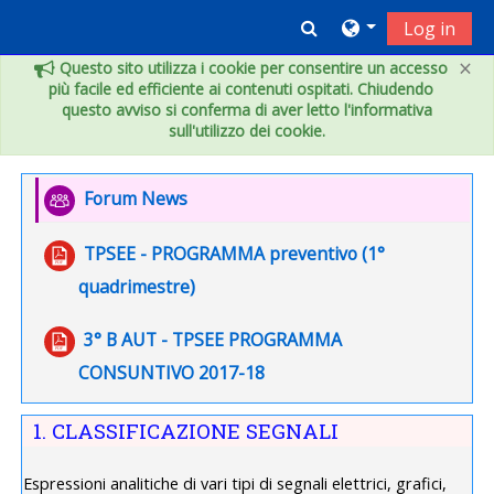
Vai al contenuto principale
Toggle search inpu
Log in
×
Questo sito utilizza i cookie per consentire un accesso
più facile ed efficiente ai contenuti ospitati. Chiudendo
questo avviso si conferma di aver letto l'informativa
sull'utilizzo dei cookie.
Indice degli argomenti
Introduzione
Forum News
TPSEE - PROGRAMMA preventivo (1°
File
quadrimestre)
3° B AUT - TPSEE PROGRAMMA
File
CONSUNTIVO 2017-18
1. CLASSIFICAZIONE SEGNALI
Espressioni analitiche di vari tipi di segnali elettrici, grafici,