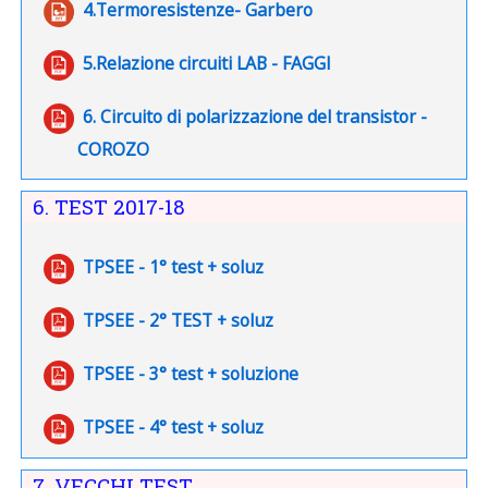
File
4.Termoresistenze- Garbero
File
5.Relazione circuiti LAB - FAGGI
6. Circuito di polarizzazione del transistor -
File
COROZO
6. TEST 2017-18
File
TPSEE - 1° test + soluz
File
TPSEE - 2° TEST + soluz
File
TPSEE - 3° test + soluzione
File
TPSEE - 4° test + soluz
7. VECCHI TEST