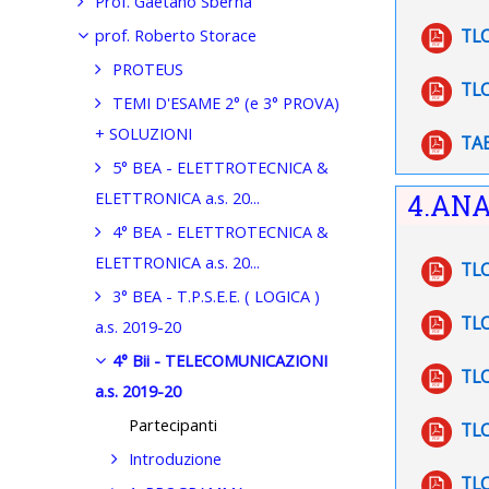
Prof. Gaetano Sberna
TLC
prof. Roberto Storace
PROTEUS
TLC
TEMI D'ESAME 2° (e 3° PROVA)
+ SOLUZIONI
TAB
5° BEA - ELETTROTECNICA &
4.ANA
ELETTRONICA a.s. 20...
4° BEA - ELETTROTECNICA &
ELETTRONICA a.s. 20...
TLC
3° BEA - T.P.S.E.E. ( LOGICA )
TLC
a.s. 2019-20
4° Bii - TELECOMUNICAZIONI
TLC
a.s. 2019-20
Partecipanti
TLC
Introduzione
TLC