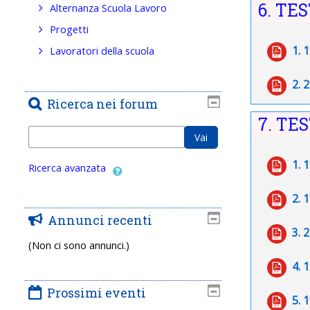
6. TES
Alternanza Scuola Lavoro
Progetti
1. 
Lavoratori della scuola
2. 
Ricerca nei forum
7. TES
Cerca
Vai
1. 
Ricerca avanzata
2. 
Annunci recenti
3. 
(Non ci sono annunci.)
4. 
Prossimi eventi
5. 