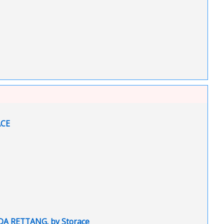
ile
ACE
File
DA RETTANG. by Storace