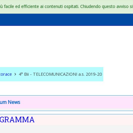
 facile ed efficiente ai contenuti ospitati. Chiudendo questo avviso si c
 TELECOMUNICAZIONI
9-20
torace
4° Bii - TELECOMUNICAZIONI a.s. 2019-20
 degli argomenti
uzione
rum News
ROGRAMMA