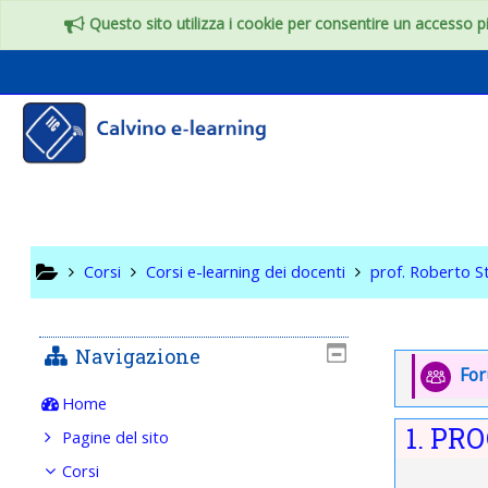
Vai al contenuto principale
Questo sito utilizza i cookie per consentire un accesso più
4° Bii -
a.s. 201
Corsi
Corsi e-learning dei docenti
prof. Roberto S
Navigazione
Indice
Introd
Fo
Home
1. P
Pagine del sito
Corsi