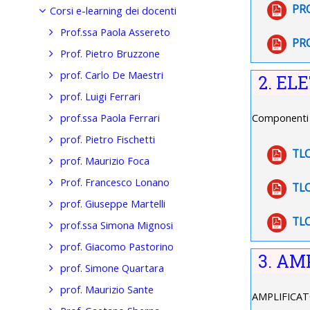
PR
Corsi e-learning dei docenti
Prof.ssa Paola Assereto
PR
Prof. Pietro Bruzzone
prof. Carlo De Maestri
2. EL
prof. Luigi Ferrari
prof.ssa Paola Ferrari
Componenti e 
prof. Pietro Fischetti
TLC
prof. Maurizio Foca
Prof. Francesco Lonano
TLC
prof. Giuseppe Martelli
TLC
prof.ssa Simona Mignosi
prof. Giacomo Pastorino
3. AM
prof. Simone Quartara
prof. Maurizio Sante
AMPLIFICATO