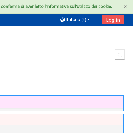
×
onferma di aver letto l'informativa sull'utilizzo dei cookie.
Italiano ‎(it)‎
Log in
Toggl