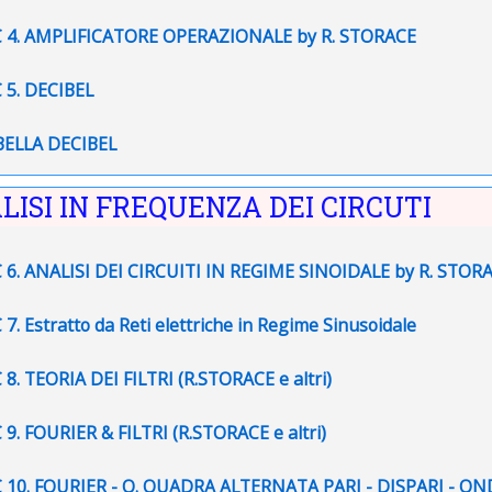
File
 4. AMPLIFICATORE OPERAZIONALE by R. STORACE
File
 5. DECIBEL
File
ELLA DECIBEL
LISI IN FREQUENZA DEI CIRCUTI
F
 6. ANALISI DEI CIRCUITI IN REGIME SINOIDALE by R. STOR
File
 7. Estratto da Reti elettriche in Regime Sinusoidale
File
 8. TEORIA DEI FILTRI (R.STORACE e altri)
File
 9. FOURIER & FILTRI (R.STORACE e altri)
 10. FOURIER - O. QUADRA ALTERNATA PARI - DISPARI - ON