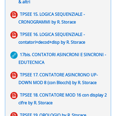
File
& altri
TPSEE 15. LOGICA SEQUENZIALE -
File
CRONOGRAMMI by R. Storace
TPSEE 16. LOGICA SEQUENZIALE -
File
contatori+decod+disp by R. Storace
17bis. CONTATORI ASINCRONI E SINCRONI -
URL
EDUTECNICA
TPSEE 17. CONTATORE ASINCRONO UP-
File
DOWN MOD 8 (con Blocchi) by R. Storace
TPSEE 18. CONTATORE MOD 16 con display 2
File
cifre by R. Storace
File
TPSEE 19. OROLOGIO by R. Storace