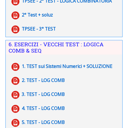
File
TPSEE - 2° TEST - LOGICA COMBINATORIA
File
2° Test + soluz
File
TPSEE - 3° TEST
6. ESERCIZI - VECCHI TEST : LOGICA
COMB & SEQ
File
1. TEST sui Sistemi Numerici + SOLUZIONE
File
2. TEST - LOG COMB
File
3. TEST - LOG COMB
File
4. TEST - LOG COMB
File
5. TEST - LOG COMB