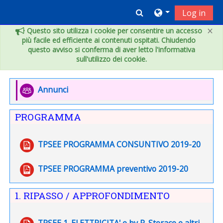
Vai al contenuto principale
Toggle search inpu
Log in
×
Questo sito utilizza i cookie per consentire un accesso
più facile ed efficiente ai contenuti ospitati. Chiudendo
questo avviso si conferma di aver letto l'informativa
sull'utilizzo dei cookie.
Indice degli argomenti
Introduzione
Forum
Annunci
PROGRAMMA
File
TPSEE PROGRAMMA CONSUNTIVO 2019-20
File
TPSEE PROGRAMMA preventivo 2019-20
1. RIPASSO / APPROFONDIMENTO
File
TPSEE 1. ELETTRICITA' e by R. Storace e altri