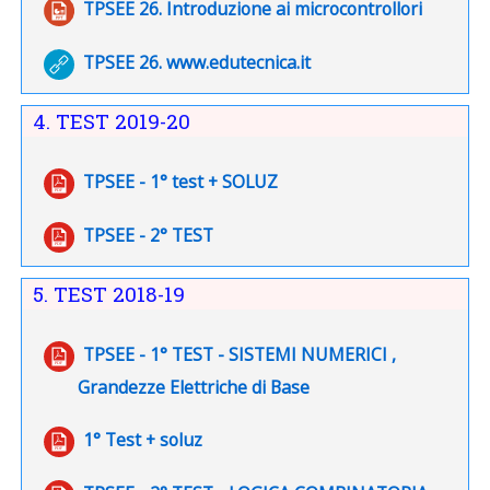
File
TPSEE 26. Introduzione ai microcontrollori
URL
TPSEE 26. www.edutecnica.it
4. TEST 2019-20
File
TPSEE - 1° test + SOLUZ
File
TPSEE - 2° TEST
5. TEST 2018-19
TPSEE - 1° TEST - SISTEMI NUMERICI ,
File
Grandezze Elettriche di Base
File
1° Test + soluz