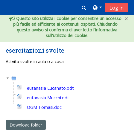
Skip to main content
Toggle search inpu
Log in
×
Questo sito utilizza i cookie per consentire un accesso
più facile ed efficiente ai contenuti ospitati. Chiudendo
questo avviso si conferma di aver letto l'informativa
sull'utilizzo dei cookie.
esercitazioni svolte
Attvità svolte in aula o a casa
eutanasia Lucanato.odt
eutanasia Mucchi.odt
OGM Tomasi.doc
Download folder