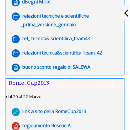
File
disegni Micol
relazioni tecniche e scientifiche
Cartella
_prima_versione_gennaio
Cartella
rel_ tecnica& scientifica_team43
Cartella
relazioni tecnica&scientifica Team_42
File
buono sconto regalo di SALEWA
Rome_Cup2013
dal 20 al 22 Marzo
URL
link a sito della RomeCup2013
File
regolamento Rescue A