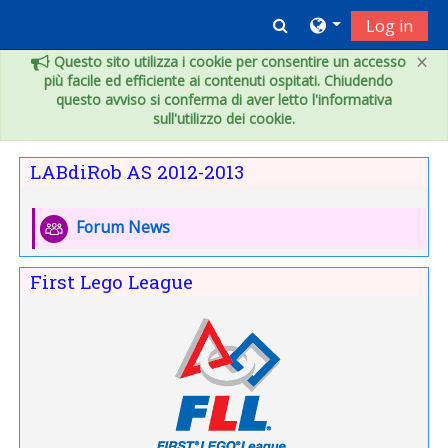
Vai al contenuto principale
Toggle search inpu
Log in
×
Questo sito utilizza i cookie per consentire un accesso
più facile ed efficiente ai contenuti ospitati. Chiudendo
questo avviso si conferma di aver letto l'informativa
sull'utilizzo dei cookie.
Indice degli argomenti
LABdiRob AS 2012-2013
Forum News
First Lego League