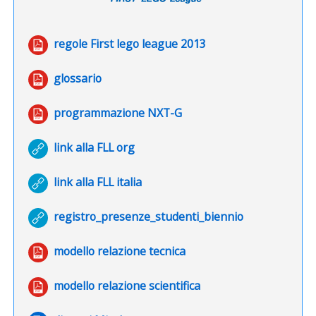
File
regole First lego league 2013
File
glossario
File
programmazione NXT-G
URL
link alla FLL org
URL
link alla FLL italia
URL
registro_presenze_studenti_biennio
File
modello relazione tecnica
File
modello relazione scientifica