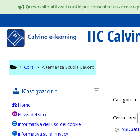
Vai al contenuto principale
Questo sito utilizza i cookie per consentire un accesso più
IIC Calv
Corsi
Alternanza Scuola Lavoro
Navigazione
Categorie di
Home
News del sito
Cerca corsi
Informativa dell'uso dei cookie
ASL 3aii
Informativa sulla Privacy