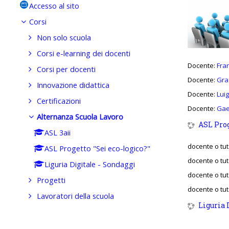
Accesso al sito
Corsi
Non solo scuola
Corsi e-learning dei docenti
Docente:
Fra
Corsi per docenti
Docente:
Graz
Innovazione didattica
Docente:
Luig
Certificazioni
Docente:
Gae
Alternanza Scuola Lavoro
ASL Prog
ASL 3aii
docente o tut
ASL Progetto "Sei eco-logico?"
docente o tut
Liguria Digitale - Sondaggi
docente o tut
Progetti
docente o tut
Lavoratori della scuola
Liguria 