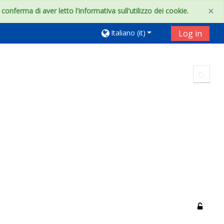
×
onferma di aver letto l'informativa sull'utilizzo dei cookie.
Italiano ‎(it)‎
Log in
Toggl