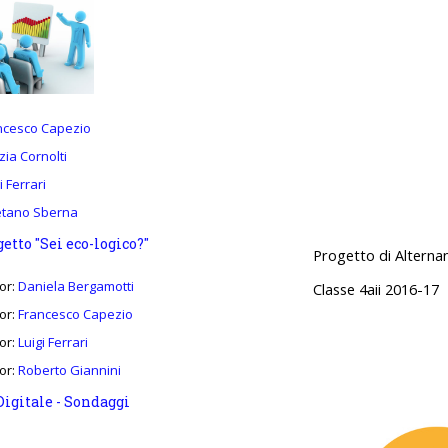
ncesco Capezio
ia Cornolti
i Ferrari
tano Sberna
etto "Sei eco-logico?"
Progetto di Alternan
or:
Daniela Bergamotti
Classe 4aii 2016-17
or:
Francesco Capezio
or:
Luigi Ferrari
or:
Roberto Giannini
Digitale - Sondaggi