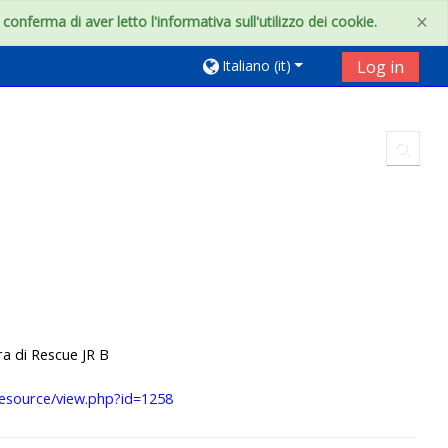
×
onferma di aver letto l'informativa sull'utilizzo dei cookie.
Italiano ‎(it)‎
Log in
Toggl
ra di Rescue JR B
resource/view.php?id=1258