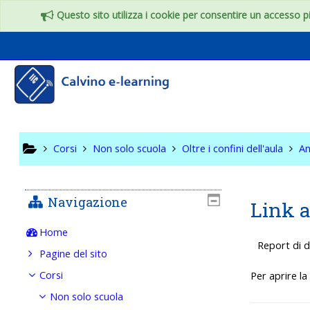
Vai al contenuto principale
Questo sito utilizza i cookie per consentire un accesso più
Oltre i c
Corsi
Non solo scuola
Oltre i confini dell'aula
An
Navigazione
Link a
Home
Report di d
Pagine del sito
Corsi
Per aprire la 
Non solo scuola