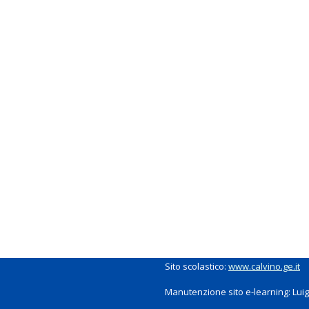
Sito scolastico:
www.calvino.ge.it
Manutenzione sito e-learning: Luigi