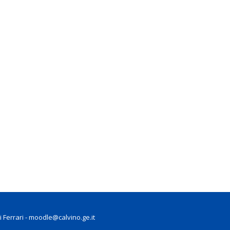
 Ferrari - moodle@calvino.ge.it