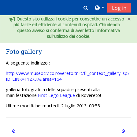
Vai al contenuto principale
Toggle search inpu
Log in
×
Questo sito utilizza i cookie per consentire un accesso
più facile ed efficiente ai contenuti ospitati. Chiudendo
questo avviso si conferma di aver letto l'informativa
sull'utilizzo dei cookie.
Foto gallery
Al seguente indirizzo :
http://www.museocivico.rovereto.tn.it/fll_context_gallery.jsp?
ID_LINK=112737&area=164
galleria fotografica delle squadre presenti alla
manifestazione
First Lego League
di Rovereto!
Ultime modifiche: martedì, 2 luglio 2013, 09:55