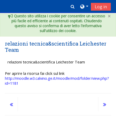
Vai al contenuto principale
Toggle search inpu
Log in
×
Questo sito utilizza i cookie per consentire un accesso
più facile ed efficiente ai contenuti ospitati. Chiudendo
questo avviso si conferma di aver letto l'informativa
sull'utilizzo dei cookie.
relazioni tecnica&scientifica Leichester
Team
relazioni tecnica&scientifica Leichester Team
Per aprire la risorsa fai click sul link
http://moodle.w3.calvino.ge.it/moodle/mod/folder/view.php?
id=1181