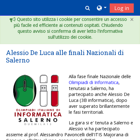
Vai al contenuto principale
Toggle search inpu
Log in
×
Questo sito utilizza i cookie per consentire un accesso
più facile ed efficiente ai contenuti ospitati. Chiudendo
questo avviso si conferma di aver letto l'informativa
sull'utilizzo dei cookie.
Alessio De Luca alle finali Nazionali di
Salerno
Alla fase finale Nazionale delle
Olimpiadi di Informatica
,
tenutasi a Salerno, ha
partecipato anche Alessio De
Luca (3B informatica), dopo
aver superato brillantemente
le fasi territoriali.
La gara si e' tenuta a Salerno e
Alessio vi ha partecipato
assieme al prof. Alessandro Pavoncelli dell'ITIS Majorana di