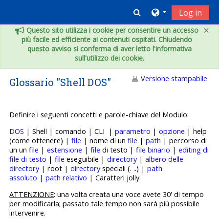
Vai al contenuto principale
Toggle search inpu
Log in
×
Questo sito utilizza i cookie per consentire un accesso
più facile ed efficiente ai contenuti ospitati. Chiudendo
questo avviso si conferma di aver letto l'informativa
sull'utilizzo dei cookie.
Versione stampabile
Glossario "Shell DOS"
Definire i seguenti concetti e p
arole-chiave del Modulo:
DOS
| Shell | comando | CLI |
parametro
|
opzione
| help
(come ottenere) |
file
| nome di un
file
|
path
| percorso di
un un
file
|
estensione
|
file
di testo |
file binario
|
editing di
file di testo
|
file
eseguibile |
directory
|
albero delle
directory
| root |
directory
speciali (. ..) |
path
assoluto
|
path relativo
| Caratteri jolly
ATTENZIONE
: una volta creata una voce avete 30' di tempo
per modificarla; passato tale tempo non sarà più possibile
intervenire.