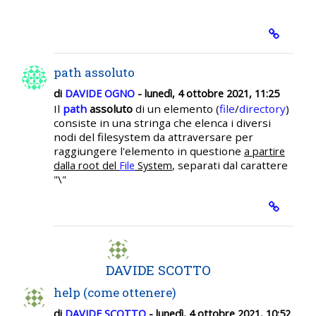
path assoluto
di
DAVIDE OGNO
- lunedì, 4 ottobre 2021, 11:25
Il
path
assoluto
di un elemento (
file
/
directory
)
consiste in una stringa che elenca i diversi
nodi del filesystem da attraversare per
raggiungere l'elemento in questione
a partire
, separati dal carattere
dalla root del
File
System
"\"
DAVIDE SCOTTO
help (come ottenere)
di
DAVIDE SCOTTO
- lunedì, 4 ottobre 2021, 10:52