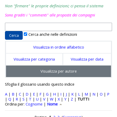
Non "firmare" le proprie definizioni; ci pensa il sistema
Sono graditi i "commenti" alle proposte dei compagni
Cerca anche nelle definizioni
Visualizza in ordine alfabetico
Visualizza per categoria
Visualizza per data
Visualizza per autore
Sfoglia il glossario usando questo indice
A
|
B
|
C
|
D
|
E
|
F
|
G
|
H
|
I
|
J
|
K
|
L
|
M
|
N
|
O
|
P
|
Q
|
R
|
S
|
T
|
U
|
V
|
W
|
X
|
Y
|
Z
|
TUTTI
Ordinato per Nome crescente
Ordina per:
Cognome
|
Nome