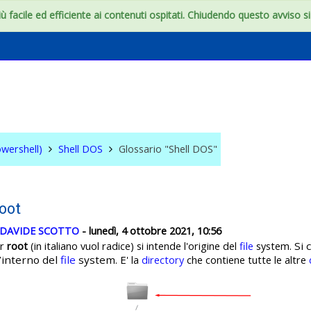
 facile ed efficiente ai contenuti ospitati. Chiudendo questo avviso si c
S & WIN (Powershell)
wershell)
Shell DOS
Glossario "Shell DOS"
oot
DAVIDE SCOTTO
- lunedì, 4 ottobre 2021, 10:56
Si 
er
root
(in italiano vuol radice) si intende l'origine del
file
system.
l’interno del
file
system. E'
la
directory
che contiene tutte le altre