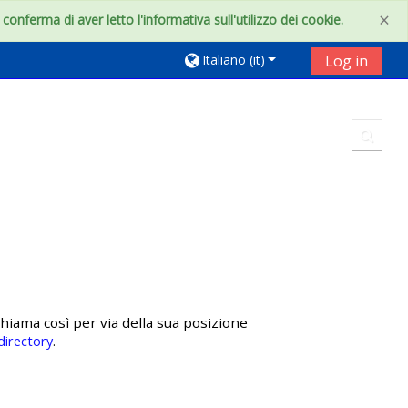
×
onferma di aver letto l'informativa sull'utilizzo dei cookie.
Italiano ‎(it)‎
Log in
Toggl
chiama così per via della sua posizione
directory
.