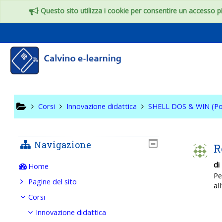
Vai al contenuto principale
Questo sito utilizza i cookie per consentire un accesso più
SHELL DO
Corsi
Innovazione didattica
SHELL DOS & WIN (Po
Navigazione
R
di
Home
P
Pagine del sito
al
Corsi
Innovazione didattica