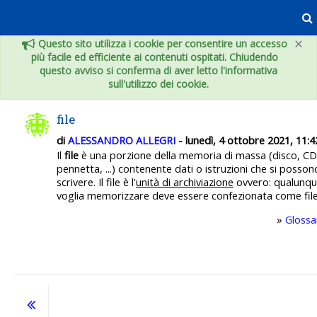
Vai al contenuto principale
×
Questo sito utilizza i cookie per consentire un accesso
più facile ed efficiente ai contenuti ospitati. Chiudendo
questo avviso si conferma di aver letto l'informativa
sull'utilizzo dei cookie.
file
di
ALESSANDRO ALLEGRI
- lunedì, 4 ottobre 2021, 11:4
Il
file
è una porzione della memoria di massa (disco, 
pennetta, ...) contenente dati o istruzioni che si posso
scrivere. Il file è l'
unità di archiviazione
ovvero: qualunqu
voglia memorizzare deve essere confezionata come file
»
Glossa