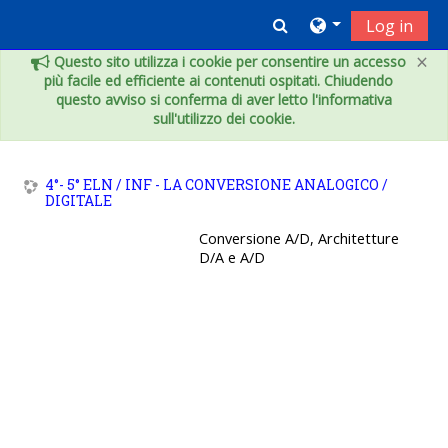
Vai al contenuto principale
Toggle search inpu
Log in
×
Questo sito utilizza i cookie per consentire un accesso
più facile ed efficiente ai contenuti ospitati. Chiudendo
questo avviso si conferma di aver letto l'informativa
sull'utilizzo dei cookie.
4°- 5° ELN / INF - LA CONVERSIONE ANALOGICO /
DIGITALE
Conversione A/D, Architetture
D/A e A/D