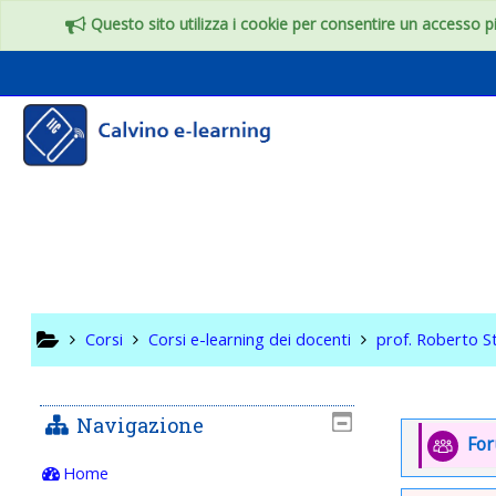
Vai al contenuto principale
Questo sito utilizza i cookie per consentire un accesso più
4°- 5° EL
CONVERS
...
Corsi
Corsi e-learning dei docenti
prof. Roberto S
Navigazione
Indice
Introd
Fo
Home