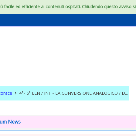
 facile ed efficiente ai contenuti ospitati. Chiudendo questo avviso si c
N / INF - LA
IONE ANALOGICO / D
torace
4°- 5° ELN / INF - LA CONVERSIONE ANALOGICO / D...
 degli argomenti
uzione
rum News