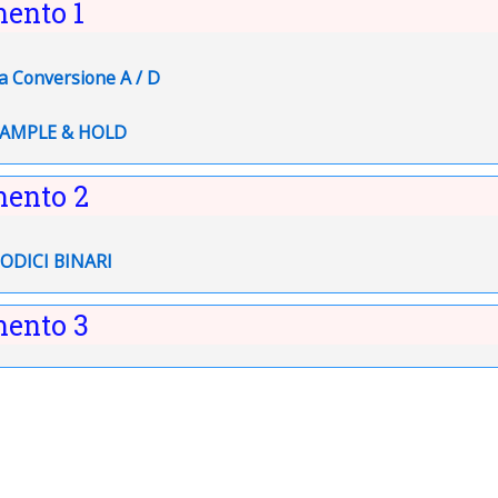
ento 1
File
La Conversione A / D
File
SAMPLE & HOLD
ento 2
File
CODICI BINARI
ento 3