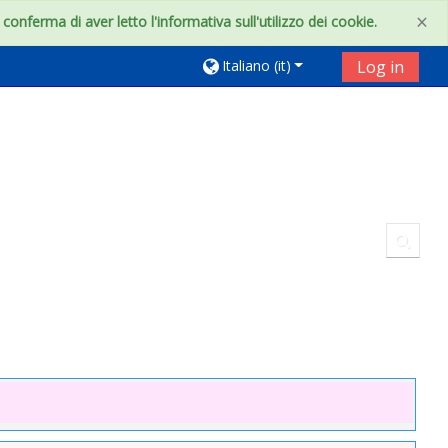
×
onferma di aver letto l'informativa sull'utilizzo dei cookie.
Italiano ‎(it)‎
Log in
Toggl