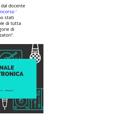
i dal docente
oncorso ‘
no stati
le di tutta
gorie di
atori”.