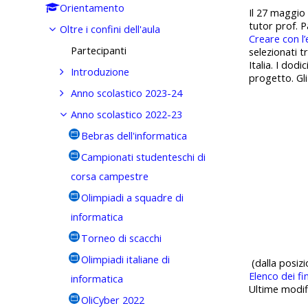
Orientamento
Il 27 maggio
tutor prof. P
Oltre i confini dell'aula
Creare con l’e
Partecipanti
selezionati t
Italia. I dodi
Introduzione
progetto. Gli
Anno scolastico 2023-24
Anno scolastico 2022-23
Bebras dell'informatica
Campionati studenteschi di
corsa campestre
Olimpiadi a squadre di
informatica
Torneo di scacchi
Olimpiadi italiane di
(dalla posizi
Elenco dei fin
informatica
Ultime modif
OliCyber 2022