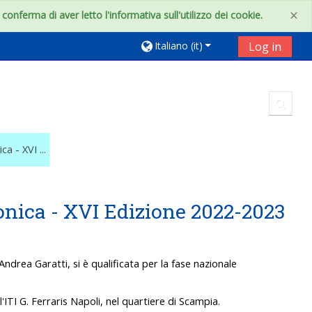
×
onferma di aver letto l'informativa sull'utilizzo dei cookie.
Italiano ‎(it)‎
Log in
Toggl
a - XVI ...
onica - XVI Edizione 2022-2023
drea Garatti, si è qualificata per la fase nazionale
l'ITI G. Ferraris Napoli, nel quartiere di Scampia.