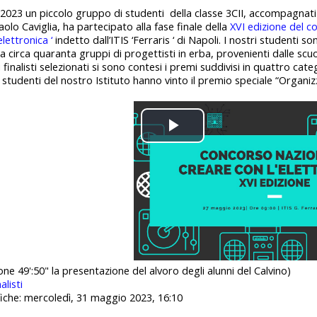
 2023 un piccolo gruppo di studenti della classe 3CII, accompagnat
aolo Caviglia, ha partecipato alla fase finale della
XVI edizione del c
lettronica ‘
indetto dall’ITIS ‘Ferraris ‘ di Napoli. I nostri studenti so
ra circa quaranta gruppi di progettisti in erba, provenienti dalle scuo
ci finalisti selezionati si sono contesi i premi suddivisi in quattro cate
 studenti del nostro Istituto hanno vinto il premio speciale “Organizz
Play
Video
one 49':50" la presentazione del alvoro degli alunni del Calvino)
alisti
iche: mercoledì, 31 maggio 2023, 16:10