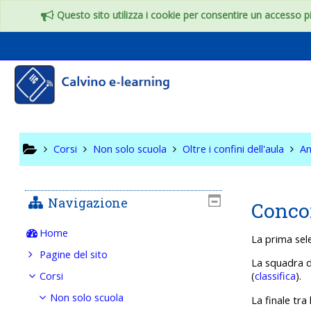
Vai al contenuto principale
Questo sito utilizza i cookie per consentire un accesso più
Oltre i c
Corsi
Non solo scuola
Oltre i confini dell'aula
An
Navigazione
Concor
Home
La prima sele
Pagine del sito
La squadra de
Corsi
(
classifica
).
Non solo scuola
La finale tra