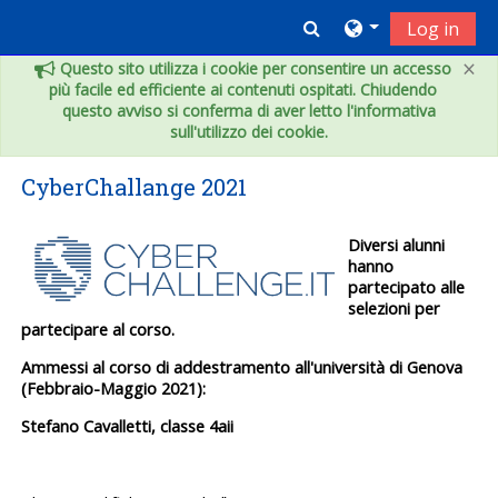
Vai al contenuto principale
Toggle search inpu
Log in
×
Questo sito utilizza i cookie per consentire un accesso
più facile ed efficiente ai contenuti ospitati. Chiudendo
questo avviso si conferma di aver letto l'informativa
sull'utilizzo dei cookie.
CyberChallange 2021
Diversi alunni
hanno
partecipato alle
selezioni per
partecipare al corso.
Ammessi al corso di addestramento all'università di Genova
(Febbraio-Maggio 2021):
Stefano Cavalletti, classe 4aii