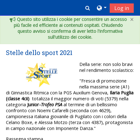
Vai al contenuto principale
Toggle search inpu
Log in
×
Questo sito utilizza i cookie per consentire un accesso
più facile ed efficiente ai contenuti ospitati. Chiudendo
questo avviso si conferma di aver letto l'informativa
sull'utilizzo dei cookie.
Stelle dello sport 2021
Della serie: non solo bravi
nel rendimento scolastico:
"Fresca di promozione
nella massima serie (A1)
di Ginnastica Ritmica con la PGS Auxilium Genova,
Ilaria Puglia
(classe 4cii)
totalizza il maggior numero di voti (5379) nella
categoria
Junior-
Trofeo PSA
al termine di un bellissimo
confronto con
Noemi Cafarelli
(seconda con 4629),
campionessa italiana giovanile di Pugilato con i colori della
Celano Boxe, e
Alessia Motzo
(terza con 4387), protagonista
in campo nazionale con Imponente Danza."
Rassegna stampa